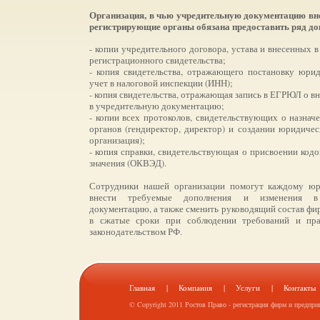
Организация, в чью учредительную документацию вно
регистрирующие органы обязана предоставить ряд до
- копии учредительного договора, устава и внесенных в
регистрационного свидетельства;
- копия свидетельства, отражающего постановку юрид
учет в налоговой инспекции (ИНН);
- копия свидетельства, отражающая запись в ЕГРЮЛ о в
в учредительную документацию;
- копии всех протоколов, свидетельствующих о назна
органов (гендиректор, директор) и создании юридичес
организация);
- копия справки, свидетельствующая о присвоении кодо
значения (ОКВЭД).
Сотрудники нашей организации помогут каждому юр
внести требуемые дополнения и изменения в
документацию, а также сменить руководящий состав фи
в сжатые сроки при соблюдении требований и пра
законодательством РФ.
Главная
|
Компания
|
Услуги
|
Контакты
© Copyright 2011
Ростов Право - регистрация фирм и предпри