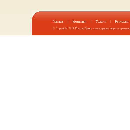
Главная
|
Компания
|
Услуги
|
Контакты
© Copyright 2011
Ростов Право - регистрация фирм и предпри